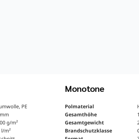
Monotone
umwolle, PE
Polmaterial
 mm
Gesamthöhe
800 g/m²
Gesamtgewicht
 l/m²
Brandschutzklasse
schnitt
Format