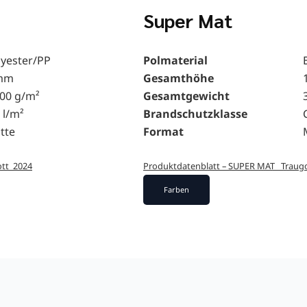
Super Mat
lyester/PP
Polmaterial
mm
Gesamthöhe
200 g/m²
Gesamtgewicht
 l/m²
Brandschutzklasse
tte
Format
ott_2024
Produktdatenblatt – SUPER MAT _Traug
Farben