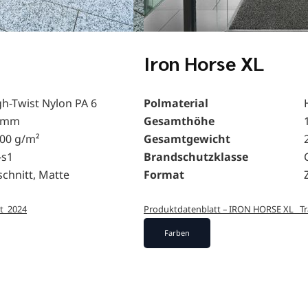
Iron Horse XL
h-Twist Nylon PA 6
Polmaterial
 mm
Gesamthöhe
400 g/m²
Gesamtgewicht
-s1
Brandschutzklasse
chnitt, Matte
Format
t_2024
Produktdatenblatt – IRON HORSE XL _T
Farben