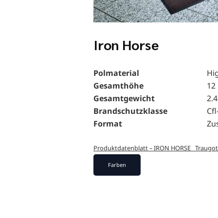
Iron Horse
Polmaterial
Hig
Gesamthöhe
12
Gesamtgewicht
2.
Brandschutzklasse
Cfl
Format
Zus
Produktdatenblatt – IRON HORSE _Traugot
Farben