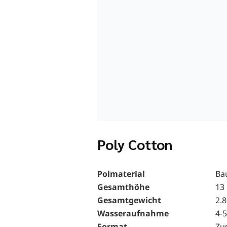
Poly Cotton
Polmaterial
Ba
Gesamthöhe
13
Gesamtgewicht
2.
Wasseraufnahme
4-5
Format
Zu