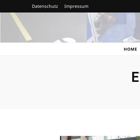
Datenschutz
Impressum
Georg Traugot
walk safe. walk clean. walk premium.
HOME
E