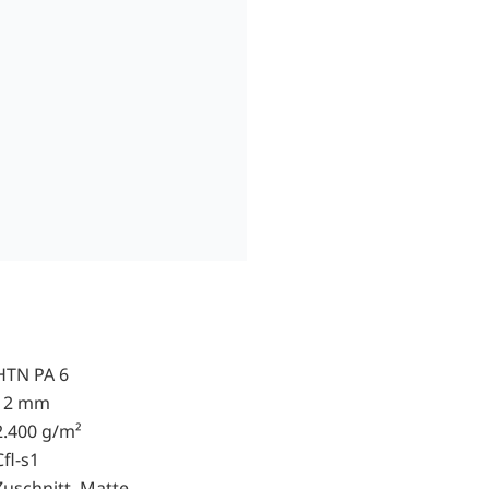
HTN PA 6
12 mm
2.400 g/m²
Cfl-s1
Zuschnitt, Matte