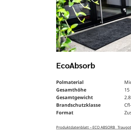
EcoAbsorb
Polmaterial
Mi
Gesamthöhe
15
Gesamtgewicht
2.
Brandschutzklasse
Cfl
Format
Zu
Produktdatenblatt – ECO ABSORB _Traugo