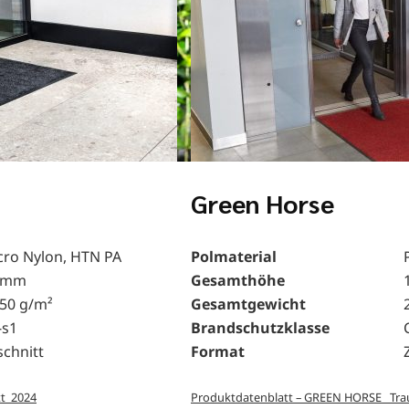
Green Horse
cro Nylon, HTN PA
Polmaterial
 mm
Gesamthöhe
850 g/m²
Gesamtgewicht
-s1
Brandschutzklasse
schnitt
Format
tt_2024
Produktdatenblatt – GREEN HORSE _Tra