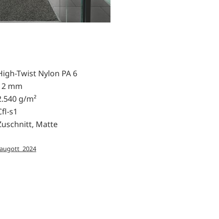
High-Twist Nylon PA 6
12 mm
2.540 g/m²
Cfl-s1
Zuschnitt, Matte
raugott_2024