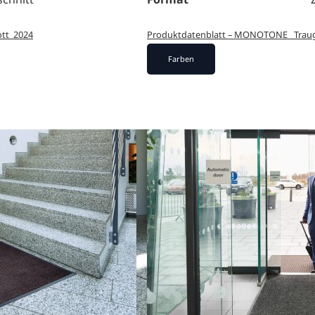
tt_2024
Produktdatenblatt – MONOTONE _Trau
Farben