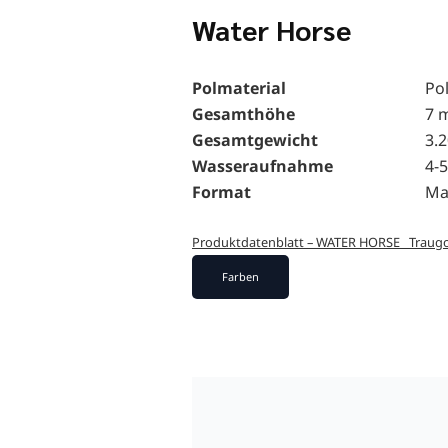
Water Horse
Polmaterial
Po
Gesamthöhe
7 
Gesamtgewicht
3.
Wasseraufnahme
4-5
Format
Ma
Produktdatenblatt – WATER HORSE _Traug
Farben