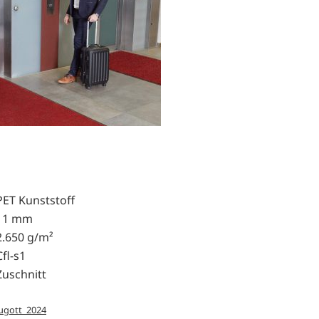
PET Kunststoff
11 mm
2.650 g/m²
Cfl-s1
Zuschnitt
ugott_2024