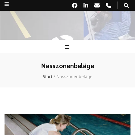
Georg Traugott
walk safe. walk clean. walk premium.
GmbH
Nasszonenbeläge
Start
/
Nasszonenbeläge