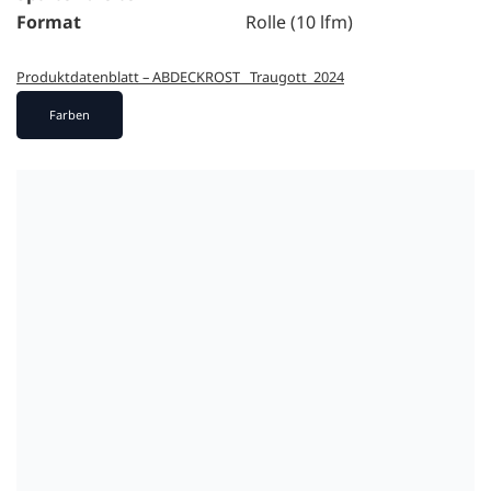
Format
Rolle (10 lfm)
Produktdatenblatt – ABDECKROST _Traugott_2024
Farben